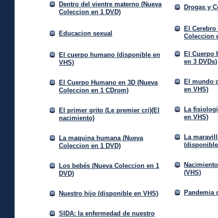
Dentro del vientre materno (Nueva
Drogas y C
Coleccion en 1 DVD)
El Cerebro
Educacion sexual
Coleccion 
El Cuerpo 
El cuerpo humano (disponible en
en 3 DVDs)
VHS)
El mundo d
El Cuerpo Humano en 3D (Nueva
en VHS)
Coleccion en 1 CDrom)
La fisiolog
El primer grito (Le premier cri)(El
en VHS)
nacimiento)
La maravil
La maquina humana (Nueva
(disponibl
Coleccion en 1 DVD)
Nacimiento
Los bebés (Nueva Coleccion en 1
(VHS)
DVD)
Pandemia 
Nuestro hijo (disponible en VHS)
SIDA: la enfermedad de nuestro