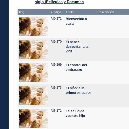
siglo (Películas y Documen
Img.
Código
Título
Descripción
VE-171
Bienvenido a
casa
VE-170
El bebe:
despertar a la
vida
VE-169
El control del
embarazo
VE-173
El niño: sus
primeros pasos
VE-172
La salud de
vuestro hijo