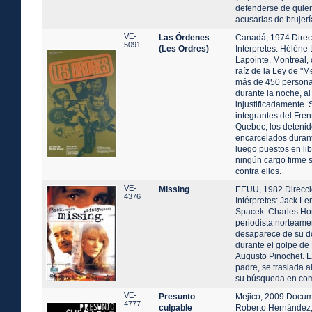
defenderse de quien
acusarlas de brujerí
VE-
Las Órdenes
Canadá, 1974 Direcc
5091
(Les Ordres)
Intérpretes: Hélène 
Lapointe. Montreal, 
raíz de la Ley de "M
más de 450 persona
durante la noche, al
injustificadamente.
integrantes del Fren
Quebec, los detenid
encarcelados durant
luego puestos en lib
ningún cargo firme 
contra ellos.
VE-
Missing
EEUU, 1982 Direcci
4376
Intérpretes: Jack L
Spacek. Charles Ho
periodista norteamer
desaparece de su do
durante el golpe de
Augusto Pinochet. 
padre, se traslada a
su búsqueda en com
VE-
Presunto
Mejico, 2009 Docum
4777
culpable
Roberto Hernández,