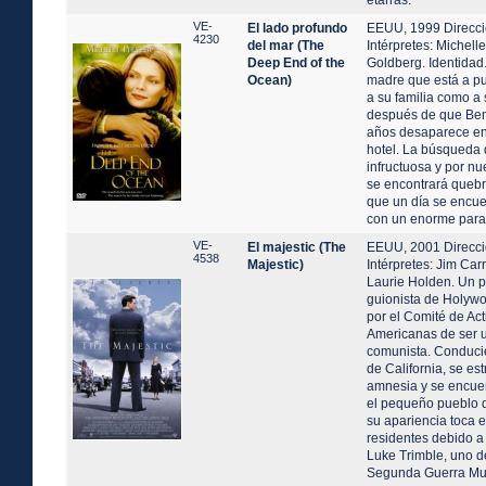
etarras.
VE-
El lado profundo
EEUU, 1999 Direcci
4230
del mar (The
Intérpretes: Michelle
Deep End of the
Goldberg. Identidad.
Ocean)
madre que está a pu
a su familia como a 
después de que Ben,
años desaparece en
hotel. La búsqueda d
infructuosa y por nu
se encontrará quebr
que un día se encue
con un enorme parac
VE-
El majestic (The
EEUU, 2001 Direcci
4538
Majestic)
Intérpretes: Jim Car
Laurie Holden. Un 
guionista de Holyw
por el Comité de Act
Americanas de ser u
comunista. Conducie
de California, se est
amnesia y se encuen
el pequeño pueblo 
su apariencia toca e
residentes debido 
Luke Trimble, uno d
Segunda Guerra Mu