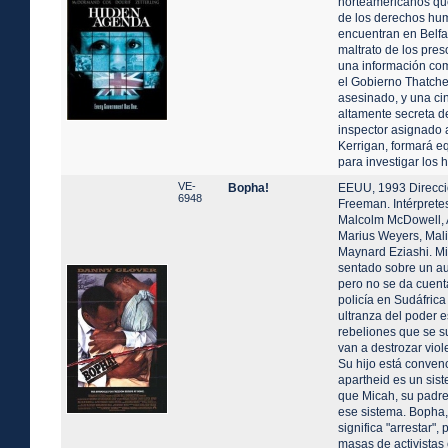
norteamericanos qu
de los derechos hu
encuentran en Belfa
maltrato de los pre
una información co
el Gobierno Thatche
asesinado, y una ci
altamente secreta d
inspector asignado a
Kerrigan, formará e
para investigar los 
VE-
Bopha!
EEUU, 1993 Direcci
6948
Freeman. Intérprete
Malcolm McDowell, 
Marius Weyers, Mal
Maynard Eziashi. M
sentado sobre un aut
pero no se da cuent
policía en Sudáfrica
ultranza del poder e
rebeliones que se 
van a destrozar viol
Su hijo está conven
apartheid es un sist
que Micah, su padre
ese sistema. Bopha,
significa "arrestar",
masas de activistas 