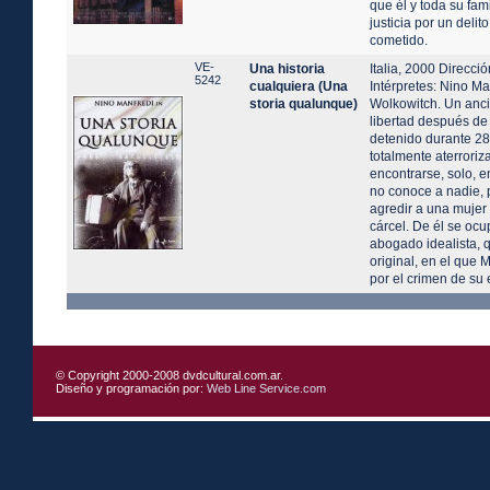
que él y toda su fam
justicia por un delit
cometido.
VE-
Una historia
Italia, 2000 Direcci
5242
cualquiera (Una
Intérpretes: Nino Ma
storia qualunque)
Wolkowitch. Un anc
libertad después d
detenido durante 28
totalmente aterroriz
encontrarse, solo, 
no conoce a nadie, p
agredir a una mujer 
cárcel. De él se oc
abogado idealista, 
original, en el que 
por el crimen de su
© Copyright 2000-2008 dvdcultural.com.ar.
Diseño y programación por:
Web Line Service.com