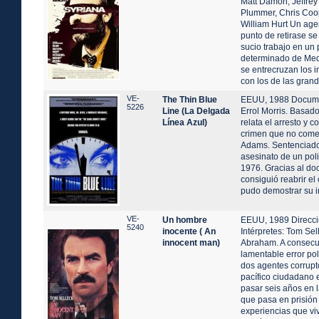
Matt Damon, Jeffrey
Plummer, Chris Coo
William Hurt Un age
punto de retirase se
sucio trabajo en un 
determinado de Med
se entrecruzan los i
con los de las grand
VE-
The Thin Blue
EEUU, 1988 Documen
5226
Line (La Delgada
Errol Morris. Basad
Línea Azul)
relata el arresto y 
crimen que no come
Adams. Sentenciado
asesinato de un poli
1976. Gracias al do
consiguió reabrir e
pudo demostrar su i
VE-
Un hombre
EEUU, 1989 Direcció
5240
inocente ( An
Intérpretes: Tom Sel
innocent man)
Abraham. A consecu
lamentable error pol
dos agentes corrupto
pacífico ciudadano
pasar seis años en l
que pasa en prisión y
experiencias que viv