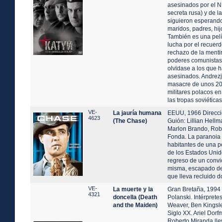
asesinados por el N
secreta rusa) y de l
siguieron esperando
maridos, padres, hi
También es una pelí
lucha por el recuerd
rechazo de la menti
poderes comunistas
olvidase a los que 
asesinados. Andrezj
masacre de unos 20
militares polacos e
las tropas soviéticas
VE-
La jauría humana
EEUU, 1966 Direcció
4623
(The Chase)
Guión: Lillian Hellma
Marlon Brando, Rob
Fonda. La paranoia 
habitantes de una 
de los Estados Unid
regreso de un convic
misma, escapado de 
que lleva recluido d
VE-
La muerte y la
Gran Bretaña, 1994
4321
doncella (Death
Polanski. Intérprete
and the Maiden)
Weaver, Ben Kingsle 
Siglo XX. Ariel Dorf
Roberto Miranda lle