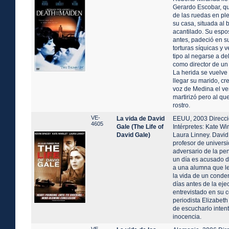
Gerardo Escobar, q
de las ruedas en pl
su casa, situada al 
acantilado. Su esp
antes, padeció en s
torturas síquicas y 
tipo al negarse a de
como director de un 
La herida se vuelve 
llegar su marido, cr
voz de Medina el ve
martirizó pero al q
rostro.
VE-
La vida de David
EEUU, 2003 Direcció
4605
Gale (The Life of
Intérpretes: Kate Wi
David Gale)
Laura Linney. David
profesor de universi
adversario de la pe
un día es acusado de
a una alumna que l
la vida de un conde
días antes de la eje
entrevistado en su c
periodista Elizabet
de escucharlo inten
inocencia.