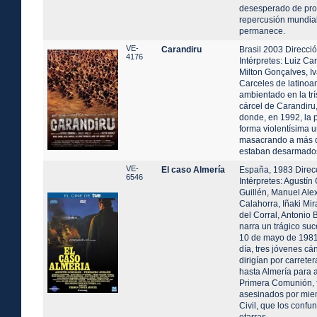
desesperado de prot
repercusión mundial
permanece.
VE-
Carandiru
Brasil 2003 Direcci
4176
Intérpretes: Luiz Ca
Milton Gonçalves, I
Carceles de latinoa
ambientado en la tr
cárcel de Carandiru
donde, en 1992, la p
forma violentísima u
masacrando a más d
estaban desarmado
VE-
El caso Almería
España, 1983 Direc
6546
Intérpretes: Agustí
Guillén, Manuel Ale
Calahorra, Iñaki Mi
del Corral, Antonio
narra un trágico su
10 de mayo de 1981
día, tres jóvenes cá
dirigían por carret
hasta Almería para a
Primera Comunión, f
asesinados por mie
Civil, que los confu