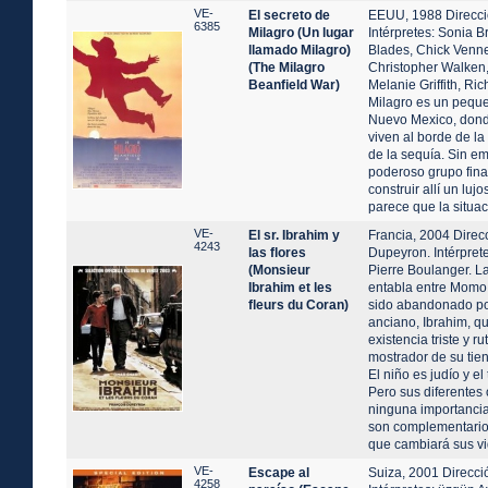
VE-
El secreto de
EEUU, 1988 Direcci
6385
Milagro (Un lugar
Intérpretes: Sonia 
llamado Milagro)
Blades, Chick Venn
(The Milagro
Christopher Walken,
Beanfield War)
Melanie Griffith, Ri
Milagro es un pequ
Nuevo Mexico, dond
viven al borde de la
de la sequía. Sin e
poderoso grupo fina
construir allí un luj
parece que la situac
VE-
El sr. Ibrahim y
Francia, 2004 Direc
4243
las flores
Dupeyron. Intérprete
(Monsieur
Pierre Boulanger. L
Ibrahim et les
entabla entre Momo
fleurs du Coran)
sido abandonado po
anciano, Ibrahim, q
existencia triste y ru
mostrador de su tie
El niño es judío y e
Pero sus diferentes
ninguna importancia
son complementario
que cambiará sus vi
VE-
Escape al
Suiza, 2001 Direcci
4258