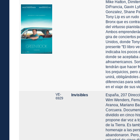
Mike Hatton, Dimiter
DiFrancia, Gavin Ly
Gonzalez, Shane Pa
Tony Lip es un rudo
Bronx que es contr
del virtuoso pianist
Ambos emprenderán 
gira de conciertos p
Unidos, donde Tony
presente "El libro v
indicaba los pocos 
donde se aceptaba 
afroamericanos. So
tendrán que hacer fr
los prejuicios, pero 
unirá, obligándoles 
diferencias para sob
en el viaje de sus vi
VE-
Invisibles
España, 207 Direcci
6929
Wim Wenders, Fern
Aranoa, Mariano Bar
Corcuera. Document
dividido en cinco hi
propone dar voz a t
de la Tierra. Es ta
homenaje a las per
abandonaron. Pero, 