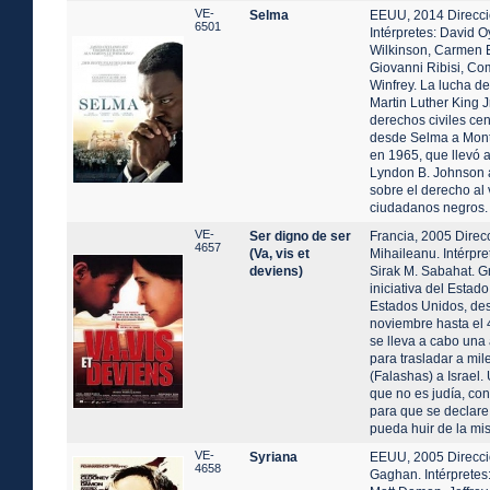
VE-
Selma
EEUU, 2014 Direcci
6501
Intérpretes: David 
Wilkinson, Carmen E
Giovanni Ribisi, C
Winfrey. La lucha del
Martin Luther King J
derechos civiles ce
desde Selma a Mon
en 1965, que llevó a
Lyndon B. Johnson a
sobre el derecho al 
ciudadanos negros.
VE-
Ser digno de ser
Francia, 2005 Direc
4657
(Va, vis et
Mihaileanu. Intérpr
deviens)
Sirak M. Sabahat. G
iniciativa del Estado
Estados Unidos, des
noviembre hasta el 
se lleva a cabo una
para trasladar a mil
(Falashas) a Israel.
que no es judía, con
para que se declare 
pueda huir de la mis
VE-
Syriana
EEUU, 2005 Direcci
4658
Gaghan. Intérpretes