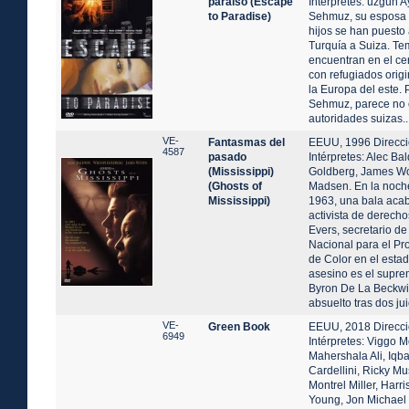
paraíso (Escape
Intérpretes: üzgün A
to Paradise)
Sehmuz, su esposa D
hijos se han puesto
Turquía a Suiza. T
encuentran en el cen
con refugiados origi
la Europa del este. P
Sehmuz, parece no 
autoridades suizas..
VE-
Fantasmas del
EEUU, 1996 Direcci
4587
pasado
Intérpretes: Alec B
(Mississippi)
Goldberg, James Wo
(Ghosts of
Madsen. En la noche
Mississippi)
1963, una bala acab
activista de derecho
Evers, secretario de
Nacional para el Pr
de Color en el estad
asesino es el supre
Byron De La Beckwit
absuelto tras dos jui
VE-
Green Book
EEUU, 2018 Direcció
6949
Intérpretes: Viggo 
Mahershala Ali, Iqb
Cardellini, Ricky M
Montrel Miller, Harr
Young, Jon Michael 