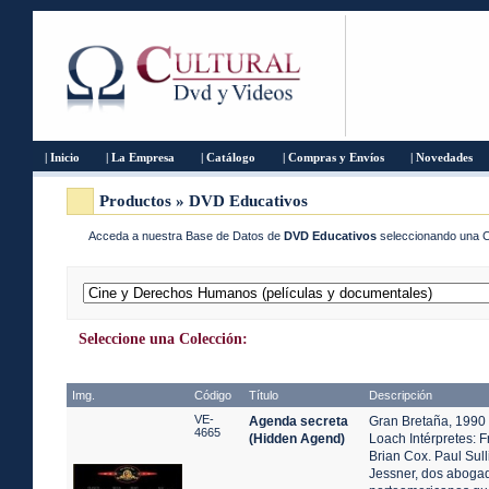
| Inicio
| La Empresa
| Catálogo
| Compras y Envíos
| Novedades
Productos » DVD Educativos
Acceda a nuestra Base de Datos de
DVD Educativos
seleccionando una
Seleccione una Colección:
Img.
Código
Título
Descripción
VE-
Agenda secreta
Gran Bretaña, 1990 
4665
(Hidden Agend)
Loach Intérpretes:
Brian Cox. Paul Sull
Jessner, dos aboga