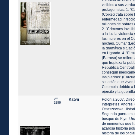
voluntad de cinco di
visibles a sus verda
protagonistas. 1. "C
(Coixet) trata sobre
enfermedad infeccio
millones de pobres
2. "Crímenes invisi
a la luz la violenci
las mujeres en el C
noches, Ouma" (León
la dramática situaci
en Uganda. 4. "El s
(Barroso) se refiere
que tropieza la pobl
República Centroaf
conseguir medicamen
las piedras" (Corcue
situación que viven
Colombia debido a l
ejército y la guerrilla
VE-
Katyn
Polonia 2007. Direc
5299
Intérpretes: Andrzej
Ostaszewska Histori
Segunda guerra mun
bosque de Ktyn. Una
de momentos que h
azarosa historia po
historia de los ofici