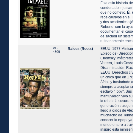
Esta esla historia d
condenado injustam
que no cometió. Él,
reos cautivos en el 
y dos académicos j
Roberto, con la ayu
documentan el caso
de sacudir un siste
rutinariamente enca
VE-
Raíces (Roots)
EEUU, 1977 Miniser
4809
Episodios) Dirección
Chomsky Intérpretes
Vereen, Louis Gosset
Discriminación. Rac
EEUU. Derechos civi
un chico que en 176
África y trasladado 
siempre a aceptar 
esclavo "Toby". Sus
mantuvieron vivo su
la rebeldía susurra
generación tras gen
llegó a oídos de Ale
muchacho de Tennes
conocer la epopeya 
mundo entero a trav
inspiró esta miniseri