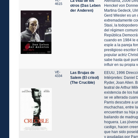
VE-
La vida de los
Alemania, 2006 Dire
4615
otros (Das Leben
Henckel von Donners
der Anderen)
Martina Gedeck, Ulr
Gerd Wiesler es un o
extremadamente com
Stasi, la todopodero
del régimen comunis
República Democrát
cuando en 1984 le
espíe a la pareja fo
prestigioso escrito
popular actriz Chris
sabe hasta qué punt
influir en su propia v
VE-
Las Brujas de
EEUU, 1996 Direcció
4334
Salem (El crisol)
Intérpretes: Daniel
(The Crucible)
Ryder, Joan Allen. 
teatral de Arthur Mi
existencia de los h
se ve alterada cuan
Parris descubre a u
muchachas, entre la
encuentran su hija y
bailando de madrug
hoguera. Las jóvene
castigo, hacen creer
que han sido poseíd
y ayudadas por Parr