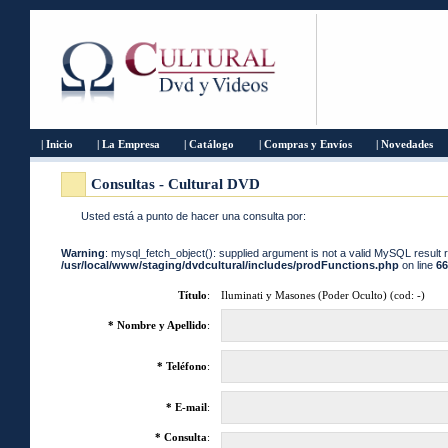
| Inicio
| La Empresa
| Catálogo
| Compras y Envíos
| Novedades
Consultas - Cultural DVD
Usted está a punto de hacer una consulta por:
Warning
: mysql_fetch_object(): supplied argument is not a valid MySQL result 
/usr/local/www/staging/dvdcultural/includes/prodFunctions.php
on line
66
Título
:
Iluminati y Masones (Poder Oculto) (cod: -)
* Nombre y Apellido
:
* Teléfono
:
* E-mail
:
* Consulta
: