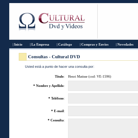
| Inicio
| La Empresa
| Catálogo
| Compras y Envíos
| Novedades
Consultas - Cultural DVD
Usted está a punto de hacer una consulta por:
Título
:
Henri Matisse (cod: VE-1596)
* Nombre y Apellido
:
* Teléfono
:
* E-mail
:
* Consulta
: