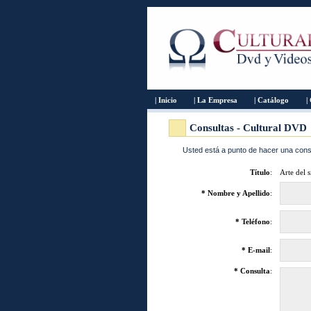
| Inicio
| La Empresa
| Catálogo
|
Consultas - Cultural DVD
Usted está a punto de hacer una consu
Título
:
Arte del 
* Nombre y Apellido
:
* Teléfono
:
* E-mail
:
* Consulta
: