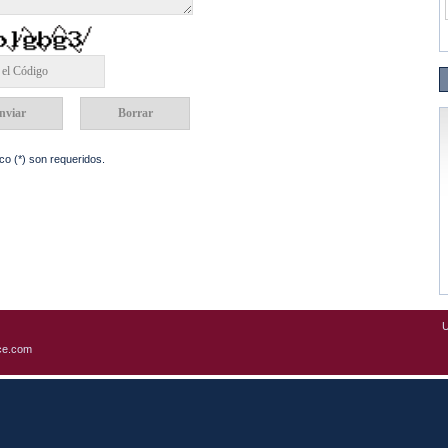
o (*) son requeridos.
U
ce.com