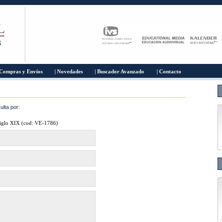
 Compras y Envíos
| Novedades
| Buscador Avanzado
| Contacto
lta por:
siglo XIX (cod: VE-1786)