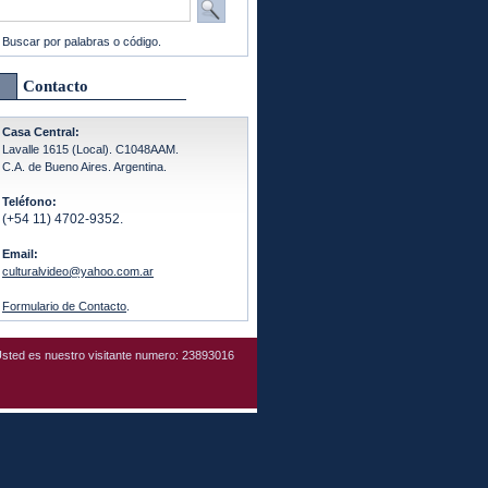
Buscar por palabras o código.
Contacto
Casa Central:
Lavalle 1615 (Local). C1048AAM.
C.A. de Bueno Aires. Argentina.
Teléfono:
(+54 11) 4702-9352.
Email:
culturalvideo@yahoo.com.ar
Formulario de Contacto
.
sted es nuestro visitante numero: 23893016