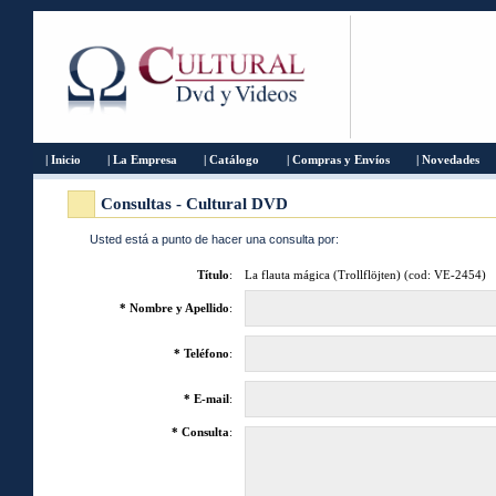
| Inicio
| La Empresa
| Catálogo
| Compras y Envíos
| Novedades
Consultas - Cultural DVD
Usted está a punto de hacer una consulta por:
Título
:
La flauta mágica (Trollflöjten) (cod: VE-2454)
* Nombre y Apellido
:
* Teléfono
:
* E-mail
:
* Consulta
: