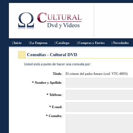
| Inicio
| La Empresa
| Catálogo
| Compras y Envíos
| Novedades
Consultas - Cultural DVD
Usted está a punto de hacer una consulta por:
Título
:
El crimen del padre Amaro (cod: VTC-4893)
* Nombre y Apellido
:
* Teléfono
:
* E-mail
:
* Consulta
: