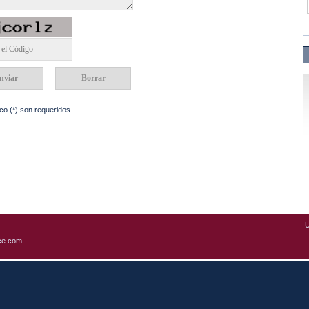
o (*) son requeridos.
U
ce.com