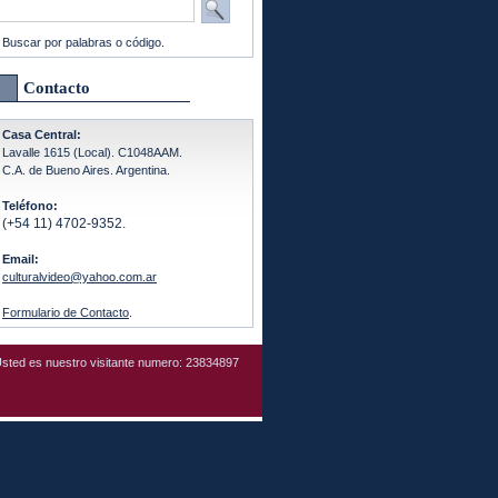
Buscar por palabras o código.
Contacto
Casa Central:
Lavalle 1615 (Local). C1048AAM.
C.A. de Bueno Aires. Argentina.
Teléfono:
(+54 11) 4702-9352.
Email:
culturalvideo@yahoo.com.ar
Formulario de Contacto
.
sted es nuestro visitante numero: 23834897