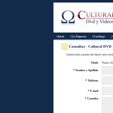
| Inicio
| La Empresa
| Catálogo
|
Consultas - Cultural DVD
Usted está a punto de hacer una consu
Título
:
Vision (
* Nombre y Apellido
:
* Teléfono
:
* E-mail
:
* Consulta
: