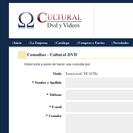
| Inicio
| La Empresa
| Catálogo
| Compras y Envíos
| Novedades
Consultas - Cultural DVD
Usted está a punto de hacer una consulta por:
Título
:
Eroica (cod: VE-5278)
* Nombre y Apellido
:
* Teléfono
:
* E-mail
:
* Consulta
: