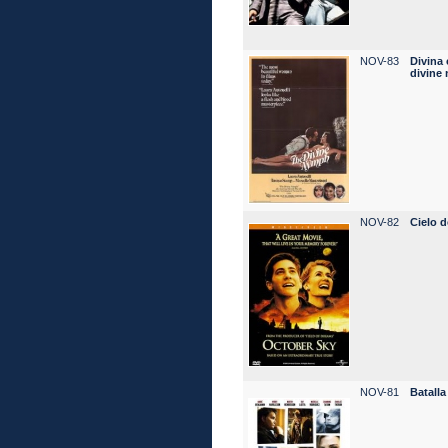
NOV-83
Divina 
divine
NOV-82
Cielo 
NOV-81
Batalla