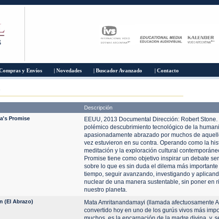
 Compras y Envíos
| Novedades
| Buscador Avanzado
| Contacto
D
Descripción
a's Promise
EEUU, 2013 Documental Dirección: Robert Stone. 
polémico descubrimiento tecnológico de la human
apasionadamente abrazado por muchos de aquell
vez estuvieron en su contra. Operando como la hist
meditación y la exploración cultural contemporáne
Promise tiene como objetivo inspirar un debate seri
sobre lo que es sin duda el dilema más importante
tiempo, seguir avanzando, investigando y aplicand
nuclear de una manera sustentable, sin poner en ri
nuestro planeta.
n (El Abrazo)
Mata Amritanandamayi (llamada afectuosamente 
convertido hoy en uno de los gurús vivos más impo
muchos, es la encarnación de la madre divina, y, se