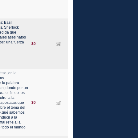
s: Basil
s. Sherlock
medida que
ales asesinatos
er, una fuerza
$0
sto, en la
cas
e la palabra
uan, donde por un
ra el fin de los
otro, a la
e apóstatas que
$0
bre el tema del
d, ¿qué sabemos
nducir a la
al refleja la
de todo el mundo