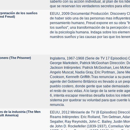
saberlo con su acción individual, al plan de los lí
que se reservan los verdaderos secretos para ellos
rpretación de los sueños
EEUU, 2009 Documental Producción: Discovery 
nd Freud)
de haber sido una de las personas mas influyentes
pensamiento humano, Freud expone en su obra "In
los sueños", una transformación de la percepción 
de la psicología humana. Indaga sobre los elemen
nuestros sueños y las causas por las que los tene
ionero (The Prisoner)
Inglaterra, 1967-1968 (Serie de TV 17 Episodios) 
George Markstein, Patrick McGoohan Dirección: Do
Jackson Intérpretes: Patrick McGoohan, Leo McKer
Angelo Muscat, Nadia Gray, Eric Portman, Jane M
Cookson, Kenneth Griffith.Tras renunciar a su pues
agente del Gobierno Británico es llevado a un peq
pueblo costero, donde gente que sabe demasiado 
el resto de sus vidas. A lo largo de la serie este a
6, intenta escapar mientras desafía todos los inten
sistema por quebrar su voluntad para que cuente l
renuncia.
s de la industria (The Men
EEUU, 2012 Miniserie de TV (8 Episodios) Direcció
ilt America)
Reams Intérpretes: Eric Rolland, Tim Getman, Ad
Segaller, Ray Reynolds, John C. Bailey, Justin Mo
de John D. Rockefeller (1839-1937), Cornelius Van