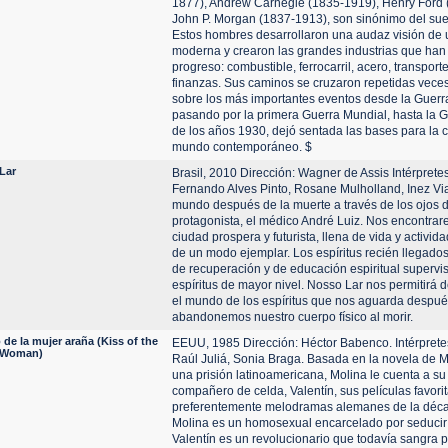
1877), Andrew Carnegie (1835-1919), Henry Ford 
John P. Morgan (1837-1913), son sinónimo del su
Estos hombres desarrollaron una audaz visión de
moderna y crearon las grandes industrias que han 
progreso: combustible, ferrocarril, acero, transport
finanzas. Sus caminos se cruzaron repetidas veces
sobre los más importantes eventos desde la Guerr
pasando por la primera Guerra Mundial, hasta la 
de los años 1930, dejó sentada las bases para la 
mundo contemporáneo. $
Lar
Brasil, 2010 Dirección: Wagner de Assis Intérpretes
Fernando Alves Pinto, Rosane Mulholland, Inez Via
mundo después de la muerte a través de los ojos 
protagonista, el médico André Luiz. Nos encontra
ciudad prospera y futurista, llena de vida y activid
de un modo ejemplar. Los espíritus recién llegado
de recuperación y de educación espiritual supervi
espíritus de mayor nivel. Nosso Lar nos permitirá
el mundo de los espíritus que nos aguarda despu
abandonemos nuestro cuerpo físico al morir.
 de la mujer araña (Kiss of the
EEUU, 1985 Dirección: Héctor Babenco. Intérpretes
 Woman)
Raúl Juliá, Sonia Braga. Basada en la novela de 
una prisión latinoamericana, Molina le cuenta a s
compañero de celda, Valentín, sus películas favorit
preferentemente melodramas alemanes de la déc
Molina es un homosexual encarcelado por seducir
Valentín es un revolucionario que todavía sangra p