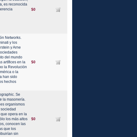
a, es reconocida
herencia
$0
ón Networks.
inati y los
stein y Arne
 sociedades
nto del mundo
artífices en la
$0
mo la Revolución
mérica o la
ca han sido
los hechos
graphic. Se
de la masonería.
ales organismos
a sociedad
 que opera en la
lo los más altos
$0
os, conocen las
as que los
buirían sin