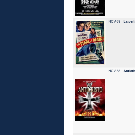
NOV-89
La perl
NOV-88
Anticri