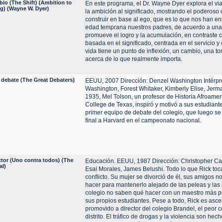
io (The Shift) (Ambition to
En este programa, el Dr. Wayne Dyer explora el viaj
g) (Wayne W. Dyer)
la ambición al significado, mostrando el poderoso
construir en base al ego, que es lo que nos han 
edad temprana nuestros padres, de acuerdo a un
promueve el logro y la acumulación, en contraste 
basada en el significado, centrada en el servicio y 
vida tiene un punto de inflexión, un cambio, una t
acerca de lo que realmente importa.
 debate (The Great Debaters)
EEUU, 2007 Dirección: Denzel Washington Intérpr
Washington, Forest Whitaker, Kimberly Elise, Jerm
1935, Mel Tolson, un profesor de Historia Afroamer
College de Texas, inspiró y motivó a sus estudiante
primer equipo de debate del colegio, que luego se 
final a Harvard en el campeonato nacional.
ctor (Uno contra todos) (The
Educación. EEUU, 1987 Dirección: Christopher Cai
al)
Esai Morales, James Belushi. Todo lo que Rick toc
conflicto. Su mujer se divorció de él, sus amigos 
hacer para mantenerlo alejado de las peleas y las
colegio no saben qué hacer con un maestro más p
sus propios estudiantes. Pese a todo, Rick es asc
promovido a director del colegio Brandel, el peor c
distrito. El tráfico de drogas y la violencia son hec