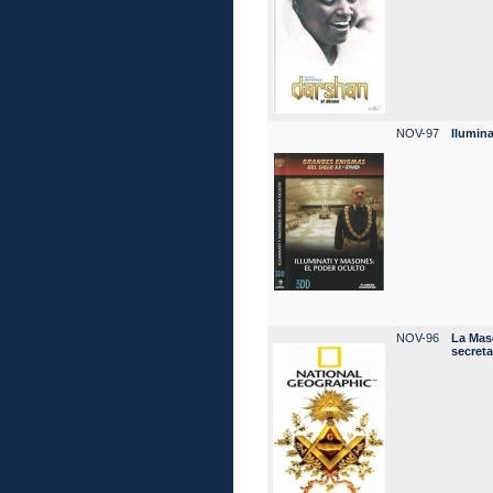
NOV-97
Ilumin
NOV-96
La Mas
secret