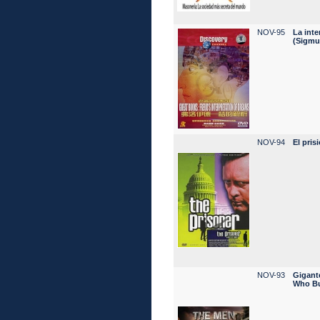
NOV-95
La inte
(Sigmu
NOV-94
El pris
NOV-93
Gigante
Who Bu