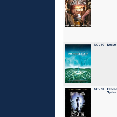
NOV-92
Nosso 
NOV-91
El beso
Spider