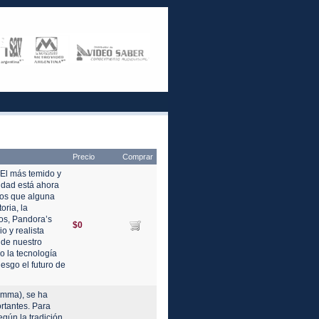
Precio
Comprar
El más temido y
idad está ahora
os que alguna
oria, la
os, Pandora’s
$0
o y realista
 de nuestro
o la tecnología
esgo el futuro de
Amma), se ha
rtantes. Para
gún la tradición,