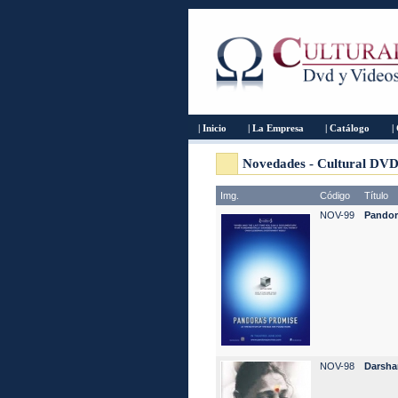
| Inicio
| La Empresa
| Catálogo
|
Novedades - Cultural DV
Img.
Código
Título
NOV-99
Pandor
NOV-98
Darsha