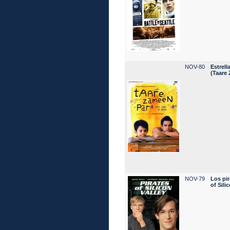
NOV-80
Estrell
(Taare
NOV-79
Los pir
of Sili