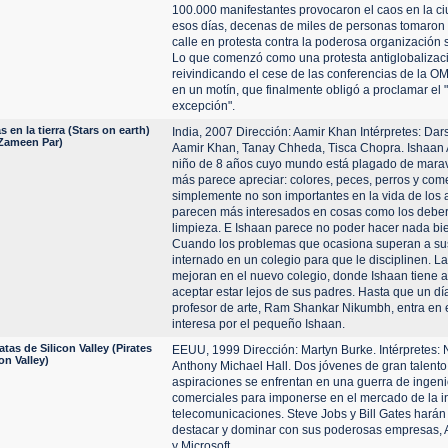
100.000 manifestantes provocaron el caos en la c
esos días, decenas de miles de personas tomaron p
calle en protesta contra la poderosa organización 
Lo que comenzó como una protesta antiglobalizaci
reivindicando el cese de las conferencias de la OM
en un motín, que finalmente obligó a proclamar el 
excepción".
as en la tierra (Stars on earth)
India, 2007 Dirección: Aamir Khan Intérpretes: Dar
 Zameen Par)
Aamir Khan, Tanay Chheda, Tisca Chopra. Ishaan
niño de 8 años cuyo mundo está plagado de marav
más parece apreciar: colores, peces, perros y com
simplemente no son importantes en la vida de los 
parecen más interesados en cosas como los debere
limpieza. E Ishaan parece no poder hacer nada bie
Cuando los problemas que ocasiona superan a su
internado en un colegio para que le disciplinen. L
mejoran en el nuevo colegio, donde Ishaan tiene
aceptar estar lejos de sus padres. Hasta que un dí
profesor de arte, Ram Shankar Nikumbh, entra en 
interesa por el pequeño Ishaan.
atas de Silicon Valley (Pirates
EEUU, 1999 Dirección: Martyn Burke. Intérpretes:
con Valley)
Anthony Michael Hall. Dos jóvenes de gran talento
aspiraciones se enfrentan en una guerra de ingeni
comerciales para imponerse en el mercado de la in
telecomunicaciones. Steve Jobs y Bill Gates harán 
destacar y dominar con sus poderosas empresas,
y Microsoft.