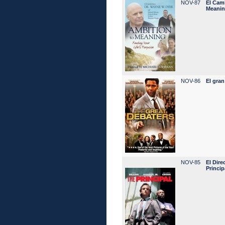
NOV-87
El Camb
Meanin
NOV-86
El gran
NOV-85
El Dire
Princip