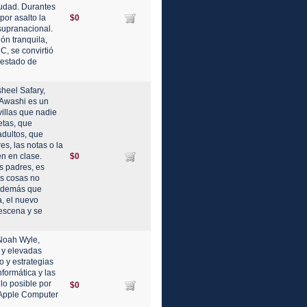
iudad. Durantes
or asalto la
$0
supranacional.
ón tranquila,
C, se convirtió
"estado de
sheel Safary,
 Awashi es un
illas que nadie
etas, que
adultos, que
s, las notas o la
n en clase.
$0
s padres, es
as cosas no
 además que
a, el nuevo
escena y se
 Noah Wyle,
 y elevadas
o y estrategias
formática y las
lo posible por
$0
 Apple Computer