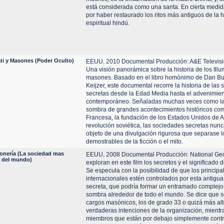
está considerada como una santa. En cierta medid
por haber restaurado los ritos más antiguos de la 
espiritual hindú.
ati y Masones (Poder Oculto)
EEUU, 2010 Documental Producción: A&E Televisi
Una visión panorámica sobre la historia de los Illum
masones. Basado en el libro homónimo de Dan Bur
Keijzer, este documental recorre la historia de las
secretas desde la Edad Media hasta el advenimie
contemporáneo. Señaladas muchas veces como las 
sombra de grandes acontecimientos históricos co
Francesa, la fundación de los Estados Unidos de A
revolución soviética, las sociedades secretas nun
objeto de una divulgación rigurosa que separase 
demostrables de la ficción o el mito.
onería (La sociedad mas
EEUU, 2008 Documental Producción: National Geo
a del mundo)
exploran en este film los secretos y el significado 
Se especula con la posibilidad de que los princip
internacionales estén controlados por esta antigu
secreta, que podría formar un entramado complejo
sombra alrededor de todo el mundo. Se dice que só
cargos masónicos, los de grado 33 o quizá más alt
verdaderas intenciones de la organización, mientr
miembros que están por debajo simplemente contri