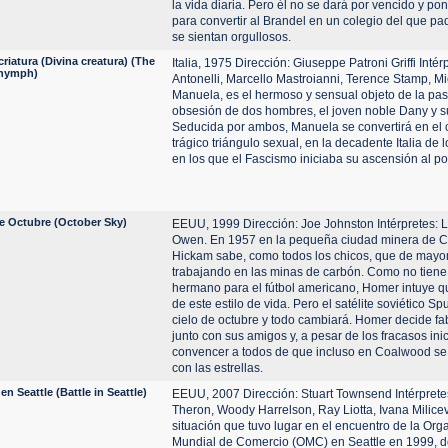
la vida diaria. Pero él no se dará por vencido y pon
para convertir al Brandel en un colegio del que p
se sientan orgullosos.
criatura (Divina creatura) (The
Italia, 1975 Dirección: Giuseppe Patroni Griffi Intér
 nymph)
Antonelli, Marcello Mastroianni, Terence Stamp, Mi
Manuela, es el hermoso y sensual objeto de la pas
obsesión de dos hombres, el joven noble Dany y s
Seducida por ambos, Manuela se convertirá en el 
trágico triángulo sexual, en la decadente Italia de 
en los que el Fascismo iniciaba su ascensión al po
de Octubre (October Sky)
EEUU, 1999 Dirección: Joe Johnston Intérpretes: L
Owen. En 1957 en la pequeña ciudad minera de 
Hickam sabe, como todos los chicos, que de mayo
trabajando en las minas de carbón. Como no tiene 
hermano para el fútbol americano, Homer intuye 
de este estilo de vida. Pero el satélite soviético Sp
cielo de octubre y todo cambiará. Homer decide fa
junto con sus amigos y, a pesar de los fracasos inic
convencer a todos de que incluso en Coalwood s
con las estrellas.
 en Seattle (Battle in Seattle)
EEUU, 2007 Dirección: Stuart Townsend Intérprete
Theron, Woody Harrelson, Ray Liotta, Ivana Milicev
situación que tuvo lugar en el encuentro de la Org
Mundial de Comercio (OMC) en Seattle en 1999, 