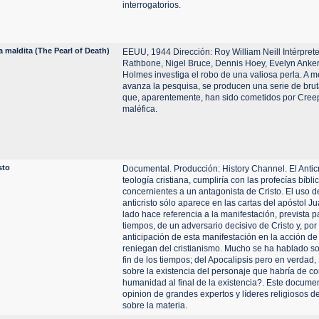
interrogatorios.
a maldita (The Pearl of Death)
EEUU, 1944 Dirección: Roy William Neill Intérprete
Rathbone, Nigel Bruce, Dennis Hoey, Evelyn Anker
Holmes investiga el robo de una valiosa perla. A 
avanza la pesquisa, se producen una serie de brut
que, aparentemente, han sido cometidos por Creep
maléfica.
sto
Documental. Producción: History Channel. El Anticri
teología cristiana, cumpliría con las profecías bíbli
concernientes a un antagonista de Cristo. El uso d
anticristo sólo aparece en las cartas del apóstol J
lado hace referencia a la manifestación, prevista pa
tiempos, de un adversario decisivo de Cristo y, por 
anticipación de esta manifestación en la acción d
reniegan del cristianismo. Mucho se ha hablado so
fin de los tiempos; del Apocalipsis pero en verda
sobre la existencia del personaje que habría de co
humanidad al final de la existencia?. Este document
opinion de grandes expertos y líderes religiosos 
sobre la materia.