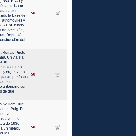
(1863-1947) y
eño americano.
 una nación
$0
sido la base del
e, automóviles y
. Su influencia
a de Secesión,
Gran Depresión
construcción del
: Renato Prieto,
na. Un viaje al
de su
remos con una
ad, y organizada
$0
s pasan por fases
sados por
 de antemano ver
és de que
: William Hurt,
Manuel Puig. En
u nuevo
as favoritas,
ada de 1930.
$0
 a un menor.
or los