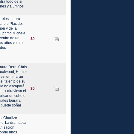
drá todo de sí
adres y alumnos
pretes: Laura
chele Placido.
ión y de la
u primo Michele.
centro de un
$0
los años veinte,
der.
aura Dern, Chris
Coalwood, Homer
res terminarán
el talento de su
que no escapará
$0
utnik atraviesa el
bricar un cohete
iales logrará
e puede soñar
s: Charlize
ic. La dramática
anización
donde unos