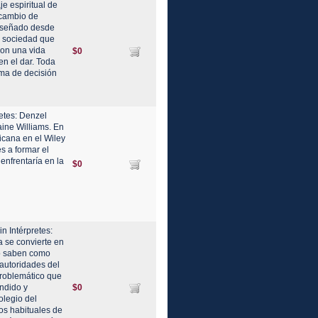
e espiritual de
 cambio de
enseñado desde
a sociedad que
con una vida
$0
en el dar. Toda
oma de decisión
etes: Denzel
aine Williams. En
icana en el Wiley
s a formar el
enfrentaría en la
$0
n Intérpretes:
a se convierte en
no saben como
 autoridades del
roblemático que
endido y
$0
olegio del
hos habituales de