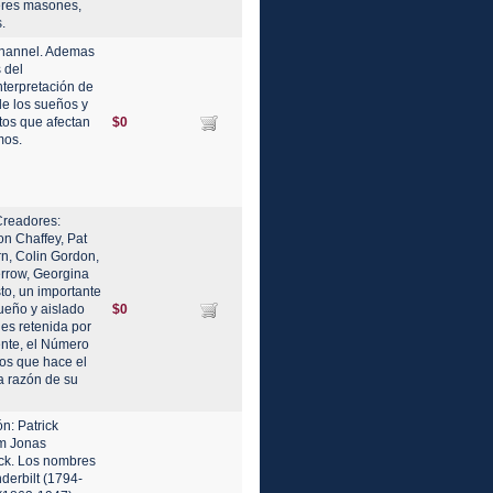
deres masones,
.
Channel. Ademas
 del
terpretación de
de los sueños y
tos que afectan
$0
mos.
Creadores:
n Chaffey, Pat
n, Colin Gordon,
errow, Georgina
to, un importante
ueño y aislado
$0
es retenida por
gente, el Número
tos que hace el
a razón de su
n: Patrick
am Jonas
rck. Los nombres
derbilt (1794-